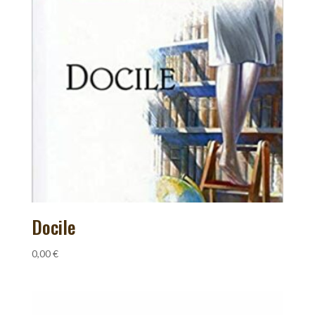
Docile
0,00
€