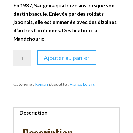
En 1937, Sangmi a quatorze ans lorsque son
destin bascule. Enlevée par des soldats
japonais, elle est emmenée avec des dizaines
d’autres Coréennes. Destination : la
Mandchourie.
quantité
Ajouter au panier
de
Les
orchidées
Catégorie :
Roman
Étiquette :
France Loisirs
rouges
de
Shanghaï
Description
Description