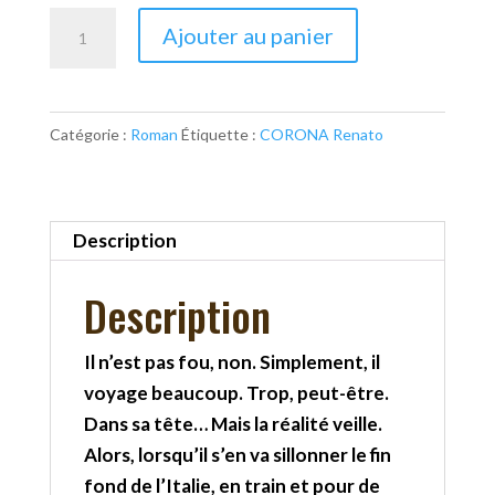
quantité
Ajouter au panier
de
Faut
pas
Catégorie :
Roman
Étiquette :
CORONA Renato
faire
de
faux
pas
Description
Description
Il n’est pas fou, non. Simplement, il
voyage beaucoup. Trop, peut-être.
Dans sa tête… Mais la réalité veille.
Alors, lorsqu’il s’en va sillonner le fin
fond de l’Italie, en train et pour de