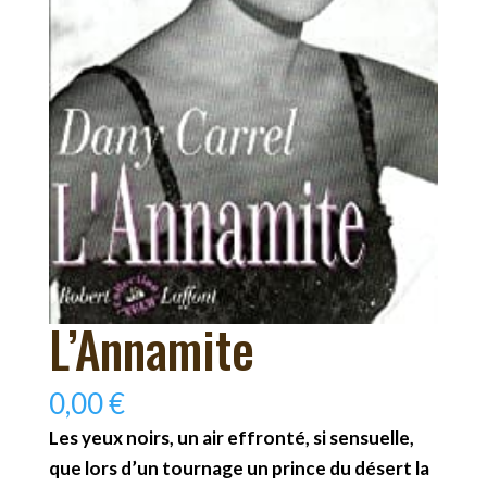
L’Annamite
0,00
€
Les yeux noirs, un air effronté, si sensuelle,
que lors d’un tournage un prince du désert la