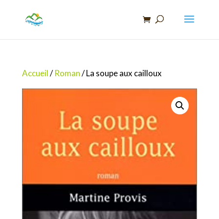
Recherche
de
produits
Accueil
/
Roman
/ La soupe aux cailloux