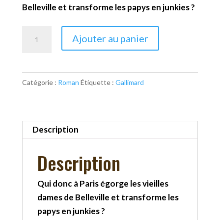
Belleville et transforme les papys en junkies ?
quantité
Ajouter au panier
de
La
fée
Catégorie :
Roman
Étiquette :
Gallimard
carabine
Description
Description
Qui donc à Paris égorge les vieilles
dames de Belleville et transforme les
papys en junkies ?