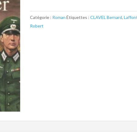
Celui
qui
Catégorie :
Roman
Étiquettes :
CLAVEL Bernard
,
Laffon
voulait
Robert
voir
la
mer