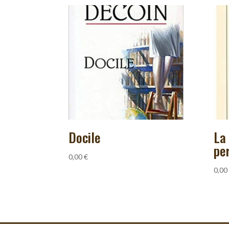
Docile
La
pe
0,00
€
0,00