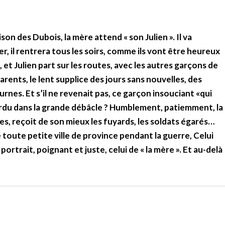
on des Dubois, la mère attend « son Julien ». Il va
er, il rentrera tous les soirs, comme ils vont être heureux
e, et Julien part sur les routes, avec les autres garçons de
rents, le lent supplice des jours sans nouvelles, des
rnes. Et s’il ne revenait pas, ce garçon insouciant «qui
t perdu dans la grande débâcle ? Humblement, patiemment, la
es, reçoit de son mieux les fuyards, les soldats égarés…
 toute petite ville de province pendant la guerre, Celui
 portrait, poignant et juste, celui de « la mère ». Et au-delà