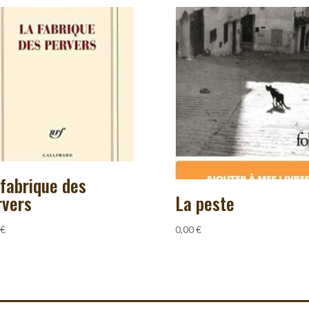
 fabrique des
La peste
rvers
0,00
€
€