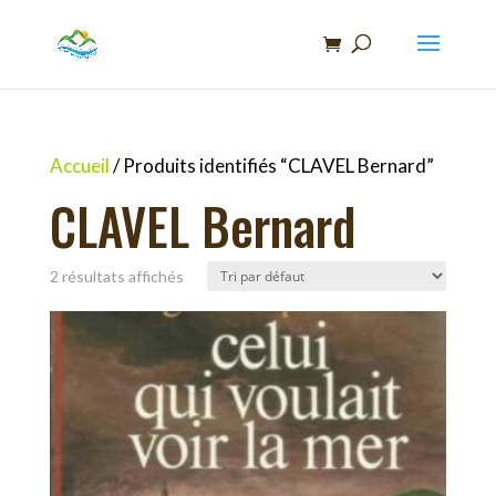
Recherche
de
produits
Accueil
/ Produits identifiés “CLAVEL Bernard”
CLAVEL Bernard
2 résultats affichés