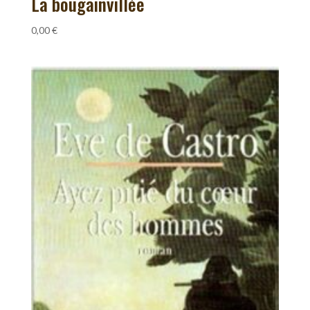
La bougainvillée
0,00
€