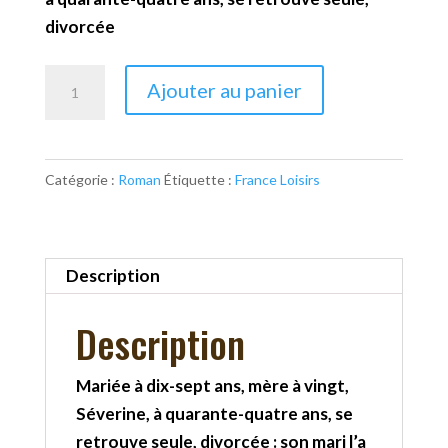
divorcée
quantité
Ajouter au panier
de
Une
femme
Catégorie :
Roman
Étiquette :
France Loisirs
réconciliée
Description
Description
Mariée à dix-sept ans, mère à vingt,
Séverine, à quarante-quatre ans, se
retrouve seule, divorcée : son mari l’a