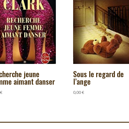
cherche jeune
Sous le regard de
mme aimant danser
l’ange
€
0,00
€