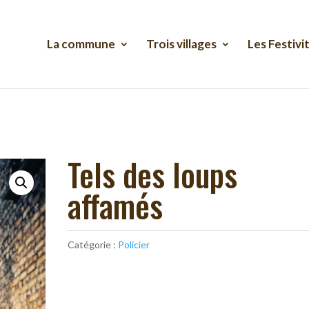
La commune
Trois villages
Les Festivi
Tels des loups
affamés
Catégorie :
Policier