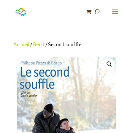
Recherche
de
produits
Accueil
/
Récit
/ Second souffle