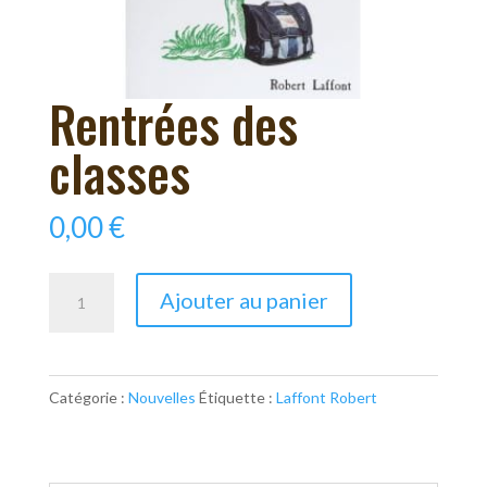
Rentrées des
classes
0,00
€
quantité
Ajouter au panier
de
Rentrées
des
Catégorie :
Nouvelles
Étiquette :
Laffont Robert
classes