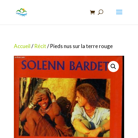
Recherche
de
produits
Accueil
/
Récit
/ Pieds nus sur la terre rouge