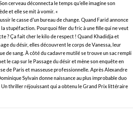
t. Son cerveau déconnecta le temps qu’elle imagine son
e et elle se mit à vomir. «
éussir le casse d’un bureau de change. Quand Farid annonce
la stupéfaction. Pourquoi filer du fric à une fille qui ne veut
ecte ? Ça fait cher le kilo de respect ! Quand Khadidja et
ge du désir, elles découvrent le corps de Vanessa, leur
ue de sang. À côté du cadavre mutilé se trouve un sac rempli
 met le cap sur le Passage du désir et mène son enquête en
e de Paris et masseuse professionnelle. Après Alexandre
Dominique Sylvain donne naissance au plus improbable duo
 Un thriller réjouissant qui a obtenu le Grand Prix littéraire