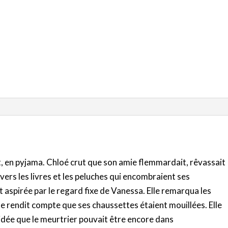
 lit, en pyjama. Chloé crut que son amie flemmardait, rêvassait
vers les livres et les peluches qui encombraient ses
t aspirée par le regard fixe de Vanessa. Elle remarqua les
 se rendit compte que ses chaussettes étaient mouillées. Elle
idée que le meurtrier pouvait être encore dans