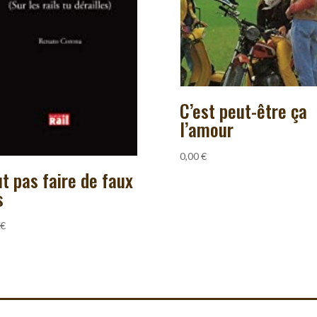
C’est peut-être ça
l’amour
0,00
€
t pas faire de faux
s
€