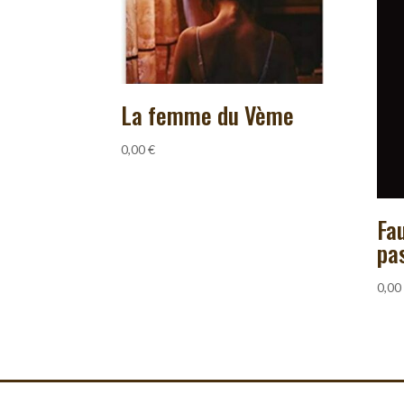
La femme du Vème
0,00
€
Fau
pa
0,00