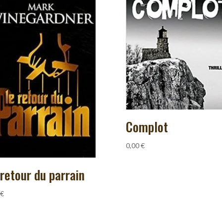
Complot
0,00
€
 retour du parrain
€