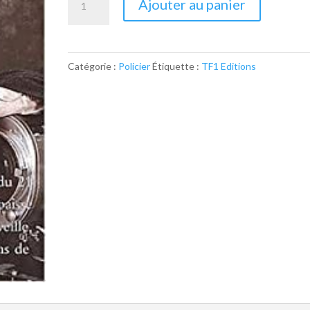
Ajouter au panier
de
Nuits
d'angoisse
Catégorie :
Policier
Étiquette :
TF1 Editions
2