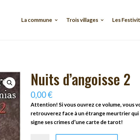
La commune
Trois villages
Les Festivi
Nuits d’angoisse 2
0,00
€
Attention! Si vous ouvrez ce volume, vous v
retrouverez face à un étrange meurtrier qui
signe ses crimes d’une carte de tarot!
quantité