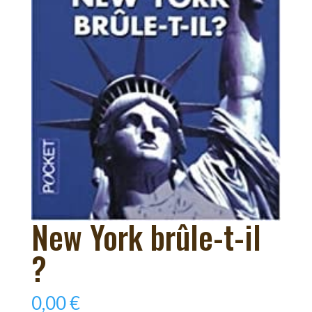
New York brûle-t-il
?
0,00
€