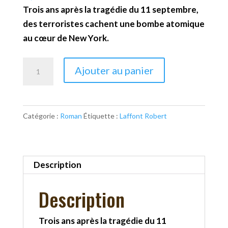
Trois ans après la tragédie du 11 septembre,
des terroristes cachent une bombe atomique
au cœur de New York.
quantité
Ajouter au panier
de
New
York
Catégorie :
Roman
Étiquette :
Laffont Robert
brûle-
t-
il
?
Description
Description
Trois ans après la tragédie du 11