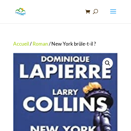
Recherche
de
produits
Accueil
/
Roman
/ New York brûle-t-il ?