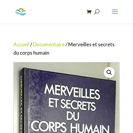
Recherche
de
produits
Accueil
/
Documentaire
/ Merveilles et secrets
du corps humain