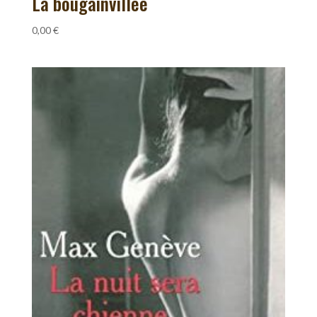
La bougainvillée
0,00
€