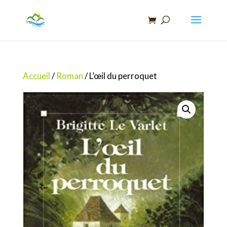
Recherche
de
produits
Accueil
/
Roman
/ L’œil du perroquet