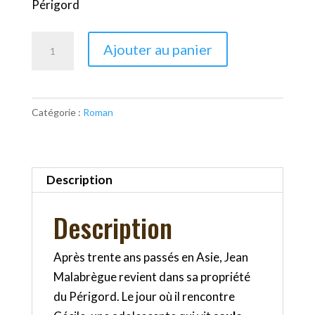
Périgord
quantité
Ajouter au panier
de
L'œil
du
Catégorie :
Roman
perroquet
Description
Description
Après trente ans passés en Asie, Jean
Malabrègue revient dans sa propriété
du Périgord. Le jour où il rencontre