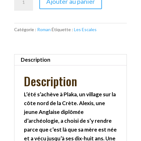
Ajouter au panier
de
L'île
des
Catégorie :
Roman
Étiquette :
Les Escales
oubliés
Description
Description
L’été s’achève à Plaka, un village sur la
côte nord de la Crète. Alexis, une
jeune Anglaise diplômée
d’archéologie, a choisi de s’y rendre
parce que c’est là que sa mère est née
et a vécu jusqu’à ses dix-huit ans. Une