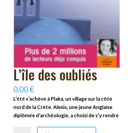
L’île des oubliés
0,00
€
L’été s’achève à Plaka, un village sur la côte
nord de la Crète. Alexis, une jeune Anglaise
diplômée d’archéologie, a choisi de s’y rendre
quantité