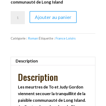
communauté de Long Island
quantité
Ajouter au panier
de
L'ile
des
Catégorie :
Roman
Étiquette :
France Loisirs
fleaux
Description
Description
Les meurtres de To et Judy Gordon
viennent secouer la tranquillité de la
paisible communauté de Long Island.