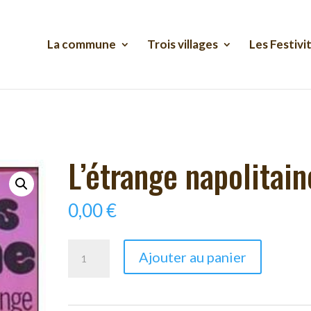
La commune
Trois villages
Les Festivi
L’étrange napolitain
0,00
€
quantité
Ajouter au panier
de
L'étrange
napolitaine