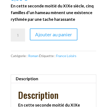
En cette seconde moitié du XIXe siècle, cinq
familles d’un hameau mènent une existence
rythmée par une tache harassante
quantité
Ajouter au panier
de
Les
porteurs
Catégorie :
Roman
Étiquette :
France Loisirs
de
terre
Description
Description
En cette seconde moitié du XIXe