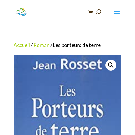
Recherche
de
produits
Accueil
/
Roman
/ Les porteurs de terre