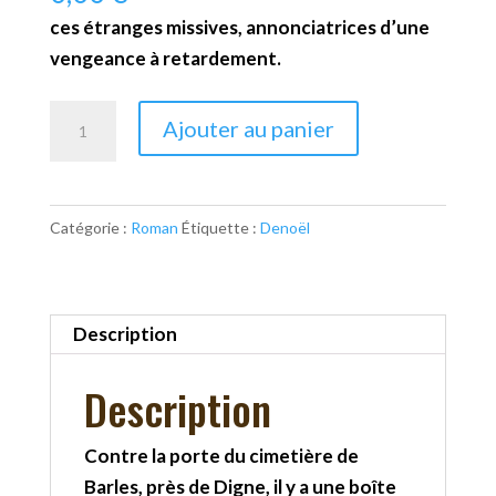
ces étranges missives, annonciatrices d’une
vengeance à retardement.
quantité
Ajouter au panier
de
Les
courriers
Catégorie :
Roman
Étiquette :
Denoël
de
la
mort
Description
Description
Contre la porte du cimetière de
Barles, près de Digne, il y a une boîte