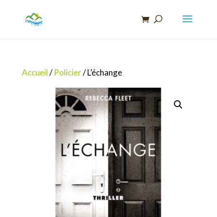
Recherche
de
produits
Accueil
/
Policier
/ L’échange