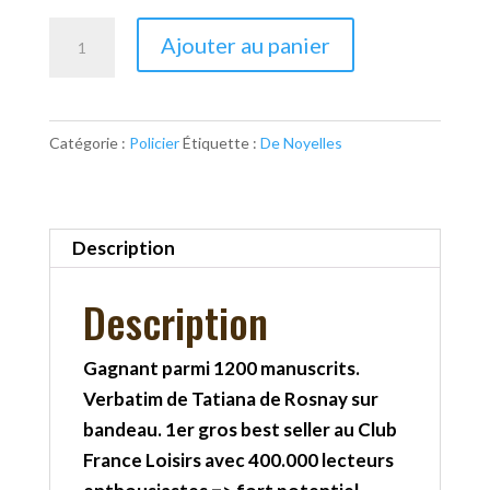
quantité
Ajouter au panier
de
Le
silence
Catégorie :
Policier
Étiquette :
De Noyelles
des
loups
Description
Description
Gagnant parmi 1200 manuscrits.
Verbatim de Tatiana de Rosnay sur
bandeau. 1er gros best seller au Club
France Loisirs avec 400.000 lecteurs