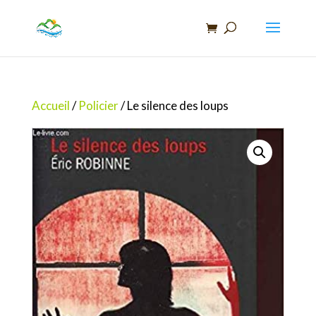
Recherche
de
produits
Accueil
/
Policier
/ Le silence des loups