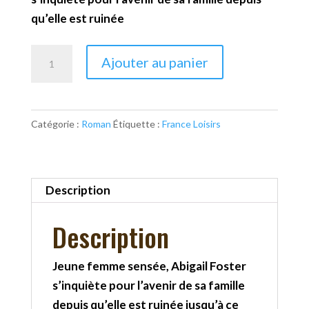
qu’elle est ruinée
quantité
Ajouter au panier
de
Le
secret
Catégorie :
Roman
Étiquette :
France Loisirs
de
Pembrooke
Park
Description
Description
Jeune femme sensée, Abigail Foster
s’inquiète pour l’avenir de sa famille
depuis qu’elle est ruinée jusqu’à ce