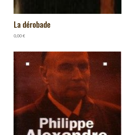
La dérobade
0,00
€