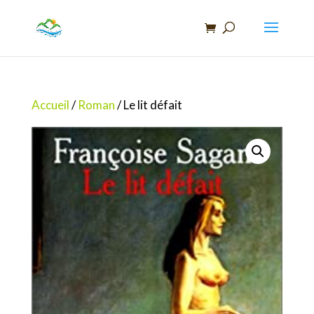
Recherche
de
produits
Accueil
/
Roman
/ Le lit défait