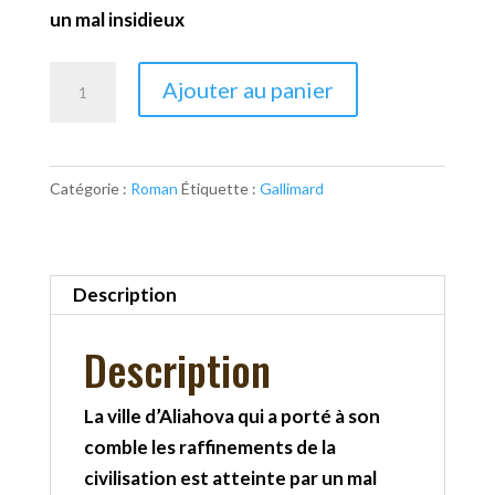
un mal insidieux
quantité
Ajouter au panier
de
L'amour
les
Catégorie :
Roman
Étiquette :
Gallimard
yeux
fermés
Description
Description
La ville d’Aliahova qui a porté à son
comble les raffinements de la
civilisation est atteinte par un mal