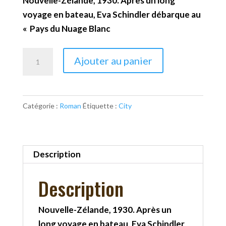
Nouvelle-Zélande, 1930. Après un long
voyage en bateau, Eva Schindler débarque au
« Pays du Nuage Blanc
quantité
Ajouter au panier
de
La
terre
Catégorie :
Roman
Étiquette :
City
des
silences
Description
Description
Nouvelle-Zélande, 1930. Après un
long voyage en bateau, Eva Schindler