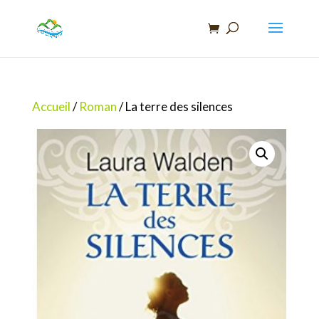
Recherche
de
produits
Accueil
/
Roman
/ La terre des silences