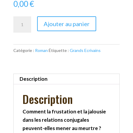
0,00
€
quantité
Ajouter au panier
de
La
sonate
Catégorie :
Roman
Étiquette :
Grands Ecrivains
à
Kreutzer/La
mort
d'Ivan
Description
Ilitch
Description
Comment la frustation et la jalousie
dans les relations conjugales
peuvent-elles mener au meurtre ?