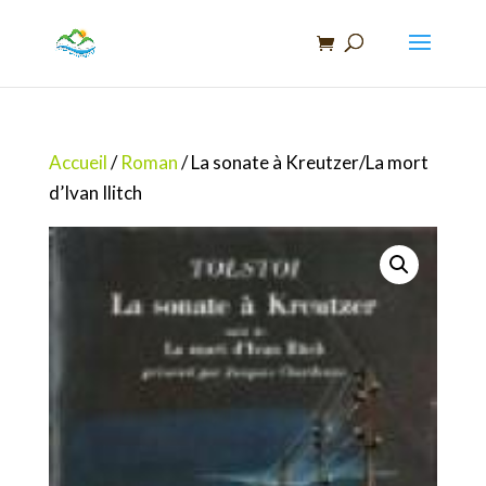
Recherche
de
produits
Accueil
/
Roman
/ La sonate à Kreutzer/La mort
d’Ivan Ilitch