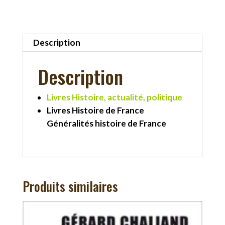
et
demain
Description
Description
Livres Histoire, actualité, politique
Livres Histoire de France
Généralités histoire de France
Produits similaires