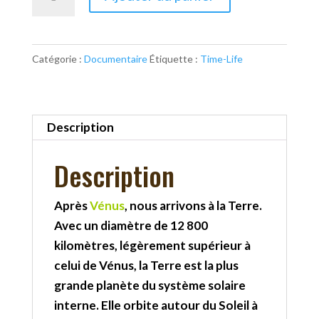
de
La
planète
Catégorie :
Documentaire
Étiquette :
Time-Life
terre
:
L'atmosphère
Description
Description
Après
Vénus
, nous arrivons à la Terre.
Avec un diamètre de 12 800
kilomètres, légèrement supérieur à
celui de Vénus, la Terre est la plus
grande planète du système solaire
interne. Elle orbite autour du Soleil à