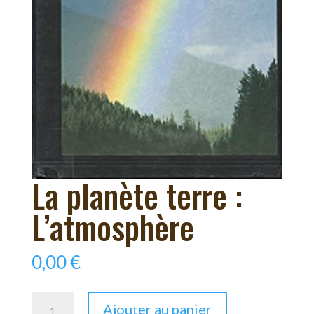
La planète terre :
L’atmosphère
0,00
€
quantité
Ajouter au panier