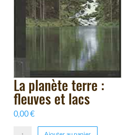
La planète terre :
fleuves et lacs
0,00
€
quantité
Ajouter au panier