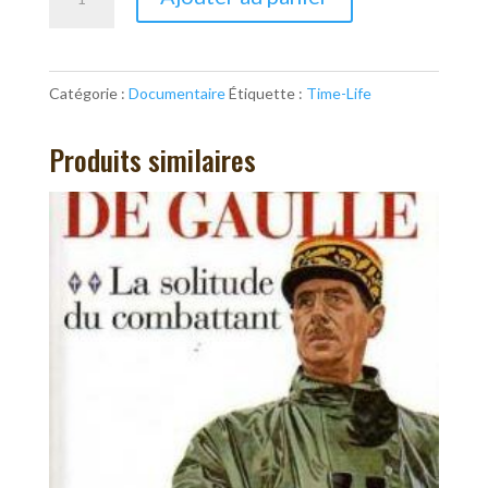
de
La
planète
Catégorie :
Documentaire
Étiquette :
Time-Life
terre
:
Produits similaires
fleuves
et
lacs