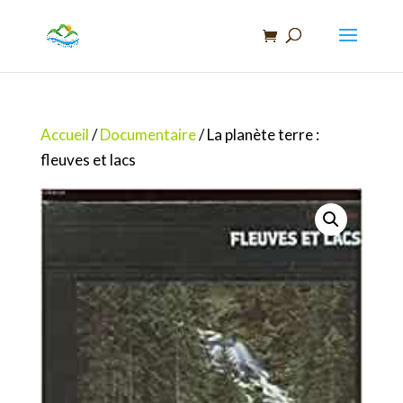
Recherche
de
produits
Accueil
/
Documentaire
/ La planète terre :
fleuves et lacs