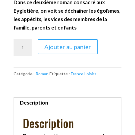
Dans ce deuxième roman consacré aux
Eygletière, on voit se déchaîner les égoïsmes,
les appétits, les vices des membres de la
famille, parents et enfants
quantité
Ajouter au panier
de
La
faim
Catégorie :
Roman
Étiquette :
France Loisirs
des
lionceaux
Description
Description