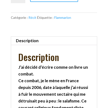
J'ai
choisi
Catégorie :
Récit
Étiquette :
Flammarion
d'être
libre
Description
Description
J’ai décidé d’écrire comme on livre un
combat.
Ce combat, je le mène en France
depuis 2006, date à laquelle j’ai réussi
à fuir le mouvement sectaire qui me
détruisait peu à peu : le salafisme. Ce
courant religieux fondamentaliste