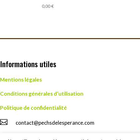
0,00
€
Informations utiles
Mentions légales
Conditions générales d’utilisation
Politique de confidentialité

contact@pechsdelesperance.com

05 53 29 75 07