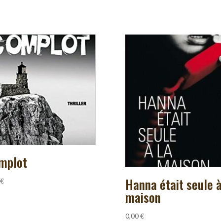
mplot
Hanna était seule à
€
maison
0,00
€