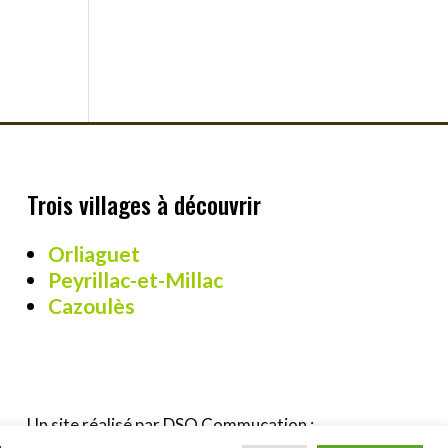
Trois villages à découvrir
Orliaguet
Peyrillac-et-Millac
Cazoulès
Un site réalisé par DSO Commucation :