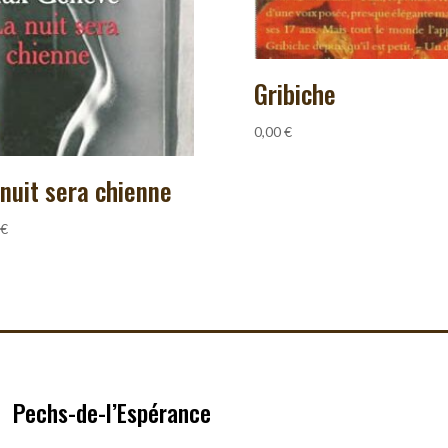
Gribiche
0,00
€
 nuit sera chienne
€
Pechs-de-l’Espérance