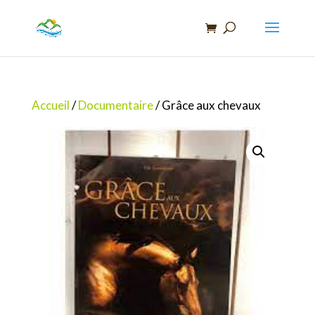
Recherche
de
produits
Accueil
/
Documentaire
/ Grâce aux chevaux