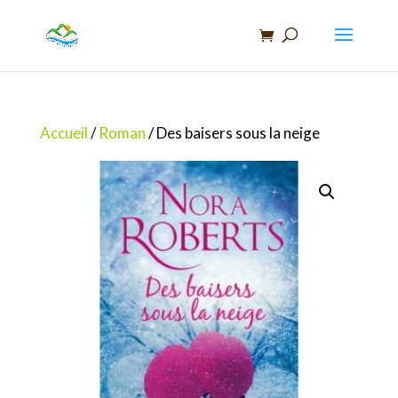
Recherche
de
produits
Accueil
/
Roman
/ Des baisers sous la neige