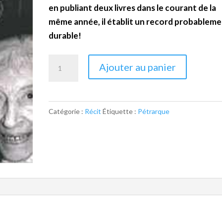
en publiant deux livres dans le courant de la
même année, il établit un record probablem
durable!
quantité
Ajouter au panier
de
Denise,
Paul,
Catégorie :
Récit
Étiquette :
Pétrarque
Suzanne
et
les
autres