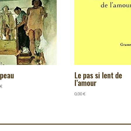
 peau
Le pas si lent de
l’amour
€
0,00
€