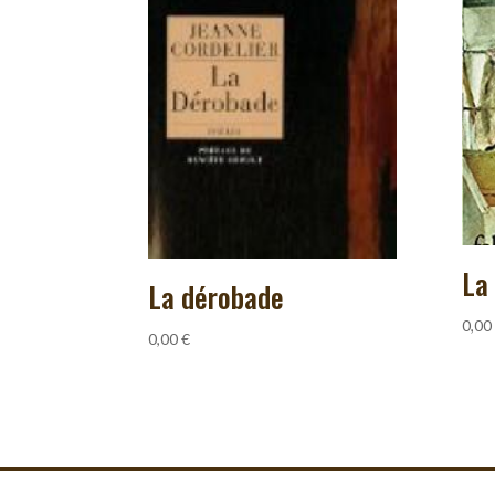
La
La dérobade
0,00
0,00
€