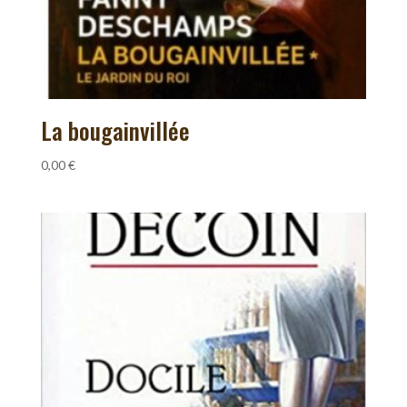
La bougainvillée
0,00
€