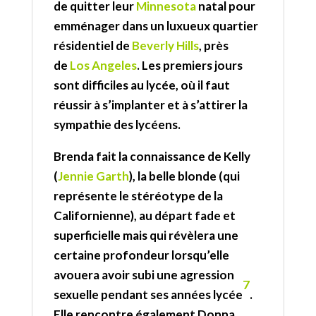
de quitter leur
Minnesota
natal pour
emménager dans un luxueux quartier
résidentiel de
Beverly Hills
, près
de
Los Angeles
. Les premiers jours
sont difficiles au lycée, où il faut
réussir à s’implanter et à s’attirer la
sympathie des lycéens.
Brenda fait la connaissance de Kelly
(
Jennie Garth
), la belle blonde (qui
représente le stéréotype de la
Californienne), au départ fade et
superficielle mais qui révèlera une
certaine profondeur lorsqu’elle
avouera avoir subi une agression
7
sexuelle pendant ses années lycée
.
Elle rencontre également Donna,