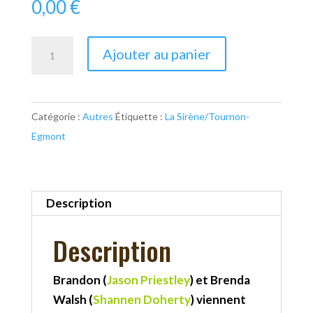
0,00
€
quantité
Ajouter au panier
de
Beverly
Hills
Catégorie :
Autres
Étiquette :
La Sirène/Tournon-
Egmont
Description
Description
Brandon (
Jason Priestley
) et Brenda
Walsh (
Shannen Doherty
) viennent