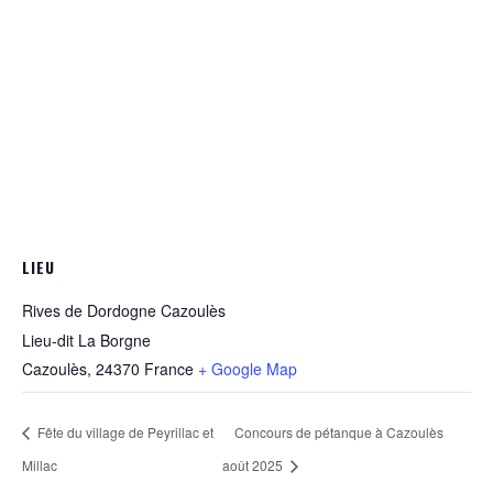
LIEU
Rives de Dordogne Cazoulès
Lieu-dit La Borgne
Cazoulès
,
24370
France
+ Google Map
Fête du village de Peyrillac et
Concours de pétanque à Cazoulès
Millac
août 2025