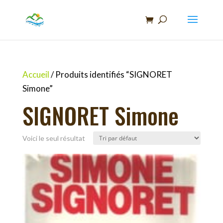
Recherche
de
produits
Accueil
/ Produits identifiés “SIGNORET
Simone”
SIGNORET Simone
Voici le seul résultat