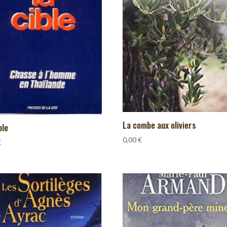
La combe aux oliviers
ble
0,00
€
€