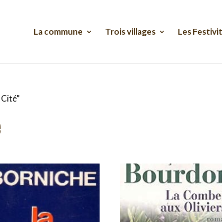
La commune
Trois villages
Les Festivi
 Cité”
é