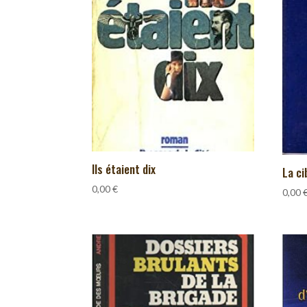
Ils étaient dix
La ci
0,00
€
0,00