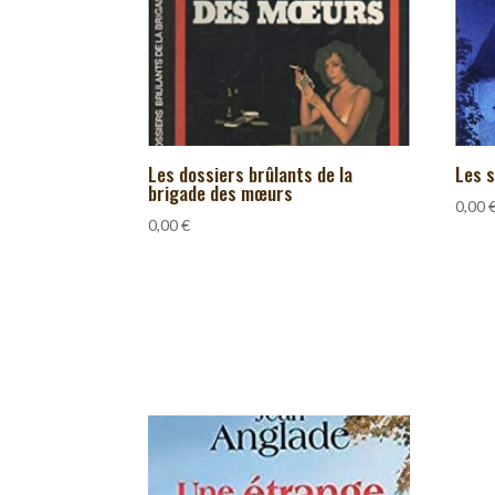
Les dossiers brûlants de la
Les s
brigade des mœurs
0,00
0,00
€