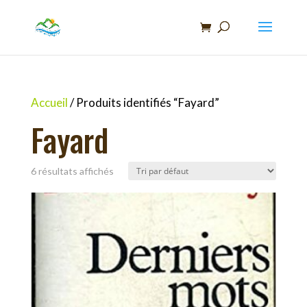
Recherche
de
produits
Accueil
/ Produits identifiés “Fayard”
Fayard
6 résultats affichés