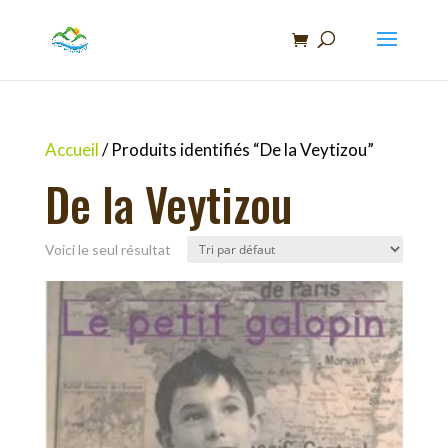
Recherche
de
produits
Accueil
/ Produits identifiés “De la Veytizou”
De la Veytizou
Voici le seul résultat